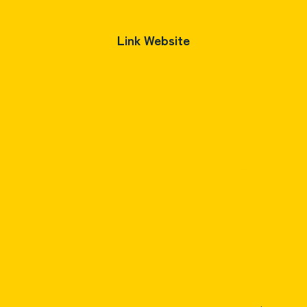
Link Website
About us
Blog
Contact
Gallery
Harga Bata Ringan Makassar
Jual Bata Ringan Makassar 2025, 2026
Our Product