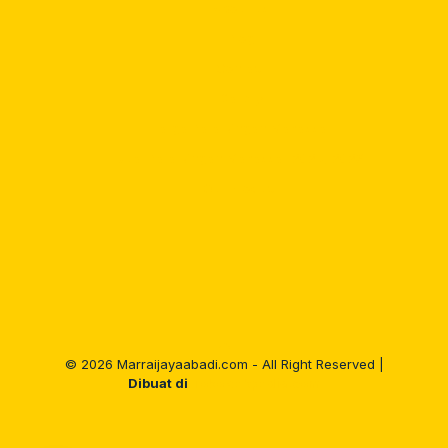
About us
Blog
Contact
Gallery
Harga Bata Ringan Makassar
Jual Bata Ringan Makassar 2025, 2026
Our Product
©
2026 Marraijayaabadi.com - All Right Reserved |
Dibuat di
Tokowebpedia.com