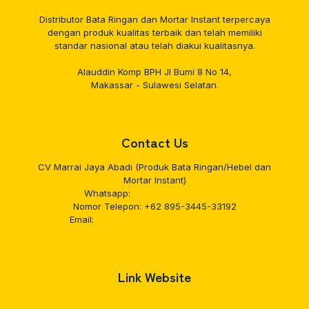
Distributor Bata Ringan dan Mortar Instant terpercaya
dengan produk kualitas terbaik dan telah memiliki
standar nasional atau telah diakui kualitasnya.
Alauddin Komp BPH Jl Bumi 8 No 14,
Makassar - Sulawesi Selatan.
Contact Us
CV Marrai Jaya Abadi (Produk Bata Ringan/Hebel dan
Mortar Instant)
Whatsapp:
+62 895-3445-33192
Nomor Telepon:
+62 895-3445-33192
Email:
cvmarraijayaabadi22@gmail.com
Link Website
About us