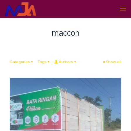
maccon
Categories
Tags
Authors
Show all