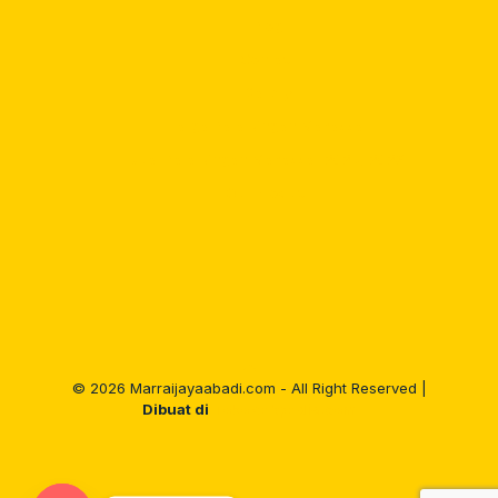
Blog
Contact
Gallery
Harga Bata Ringan Makassar
Jual Bata Ringan Makassar 2025, 2026
Our Product
©
2026 Marraijayaabadi.com - All Right Reserved |
Dibuat di
Tokowebpedia.com